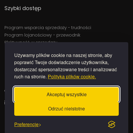
Szybki dostęp
Program wsparcia sprzedaży - trudności
Program lojanościowy - przewodnik
Efektywność w sprzedaży
Jak zbudować relację
Używamy plików cookie na naszej stronie, aby
Interaktywne quizy QR na targach
poprawić Twoje doświadczenie użytkownika,
dostarczać spersonalizowane treści i analizować
Kontakt
ruch na stronie.
Polityka plików cookie.
30235 Kraków, Poland
Akceptuj wszystkie
Kontakt
Odrzuć nieistotne
Preferencje