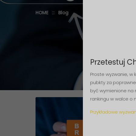
HOME
:: Blog
Przetestuj C
Proste wyzwanie, w 
pubkty za poprawne
być wymienione na 
rankingu w walce o 
Przykładowe wyzwan