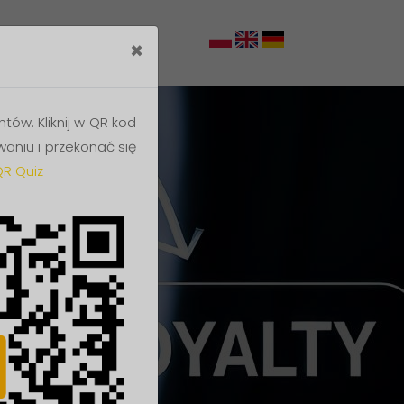
Blog
Kontakt
×
tów. Kliknij w QR kod
waniu i przekonać się
R Quiz