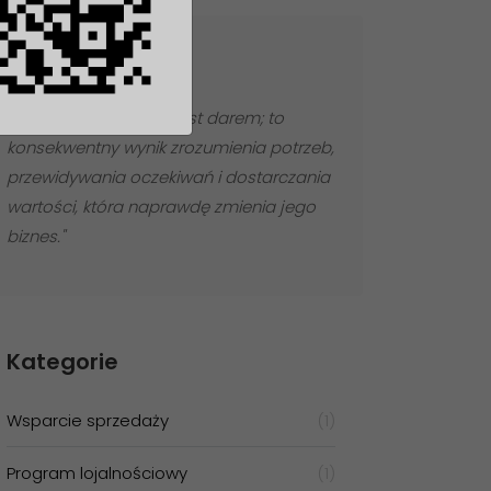
Cytat dnia
"Lojalność klienta nie jest darem; to
konsekwentny wynik zrozumienia potrzeb,
przewidywania oczekiwań i dostarczania
wartości, która naprawdę zmienia jego
biznes."
Kategorie
Wsparcie sprzedaży
(1)
Program lojalnościowy
(1)