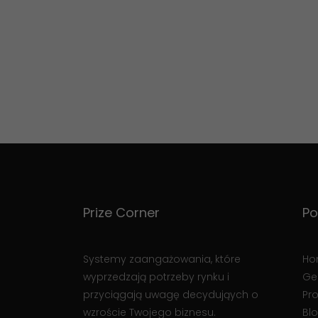
Prize Corner
Po
Systemy zaangażowania, które
Ho
wyprzedzają potrzeby rynku i
Ge
przyciągają uwagę decydująych o
Pro
wzroście Twojego biznesu.
Bl