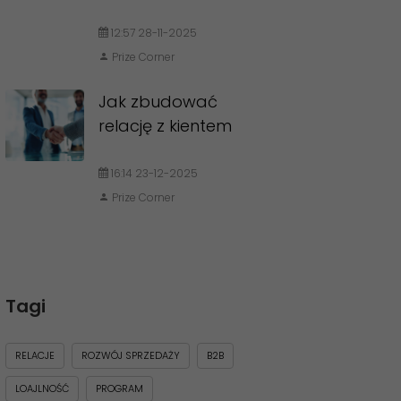
12:57 28-11-2025
Prize Corner
Jak zbudować
relację z kientem
16:14 23-12-2025
Prize Corner
Tagi
RELACJE
ROZWÓJ SPRZEDAŻY
B2B
LOAJLNOŚĆ
PROGRAM