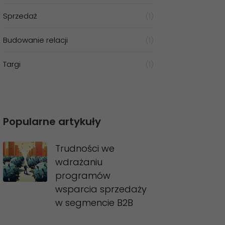
Sprzedaż
(1)
Budowanie relacji
(1)
Targi
(1)
Popularne artykuły
Trudności we
wdrażaniu
programów
wsparcia sprzedaży
w segmencie B2B