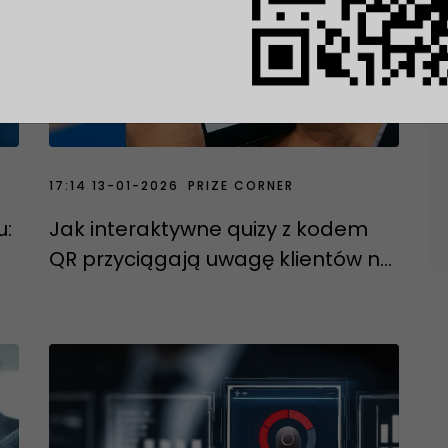
17:14 13-01-2026
PRIZE CORNER
3
u:
Jak interaktywne quizy z kodem
QR przyciągają uwagę klientów na
targach?