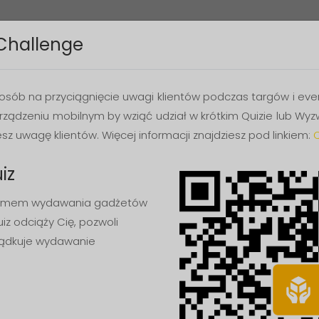
Home
Geneza PC
Projekty
 Challenge
osób na przyciągnięcie uwagi klientów podczas targów i even
rządzeniu mobilnym by wziąć udział w krótkim Quizie lub Wyz
esz uwagę klientów. Więcej informacji znajdziesz pod linkiem:
Q
iz
blemem wydawania gadżetów
uiz odciąży Cię, pozwoli
ządkuje wydawanie