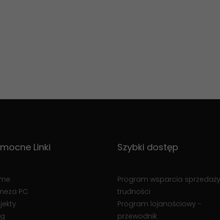
mocne Linki
Szybki dostęp
me
Program wsparcia sprzedaży
neza PC
trudności
jekty
Program lojanościowy -
og
przewodnik