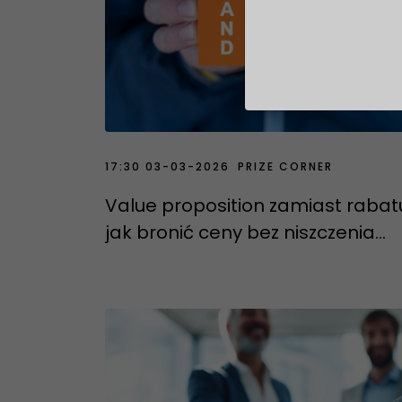
17:30 03-03-2026
PRIZE CORNER
3
Value proposition zamiast rabat
jak bronić ceny bez niszczenia
pozycji i percepcji cenowej
produktu.