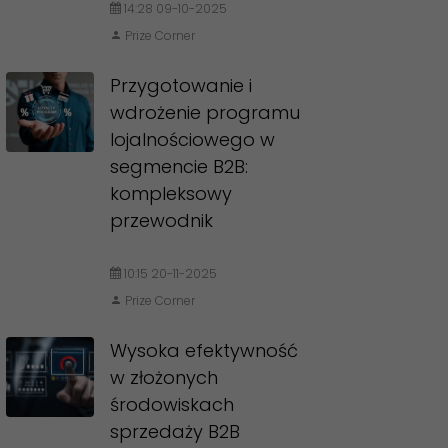
14:28 09-10-2025
Prize Corner
Przygotowanie i
wdrożenie programu
lojalnościowego w
segmencie B2B:
kompleksowy
przewodnik
10:15 20-11-2025
Prize Corner
Wysoka efektywność
w złożonych
środowiskach
sprzedaży B2B