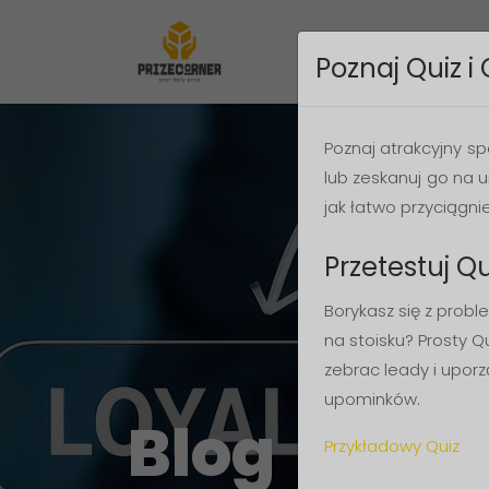
Poznaj Quiz i
Poznaj atrakcyjny sp
lub zeskanuj go na u
jak łatwo przyciągni
Przetestuj Qu
Borykasz się z pro
na stoisku? Prosty Q
zebrac leady i upor
upominków.
Blog
Przykładowy Quiz