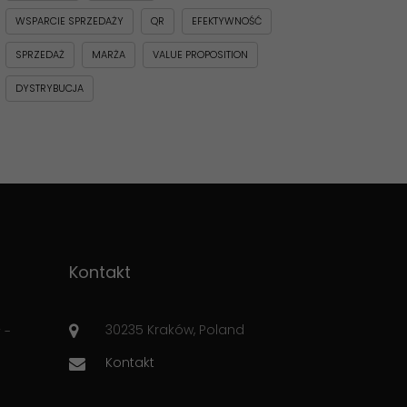
WSPARCIE SPRZEDAŻY
QR
EFEKTYWNOŚĆ
SPRZEDAŻ
MARŻA
VALUE PROPOSITION
DYSTRYBUCJA
Kontakt
30235 Kraków, Poland
 -
Kontakt